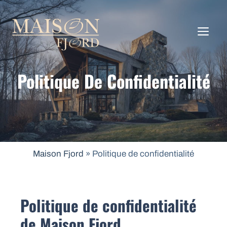
Aller
au
ME
contenu
Politique De Confidentialité
Maison Fjord
»
Politique de confidentialité
Politique de confidentialité
de Maison Fjord