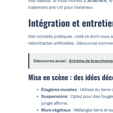
très réaliste. Si vous montez à
30 ou 40 €
, l
traitement anti-UV pour l’extérieur.
Intégration et entretie
Des conseils pratiques, voilà ce dont vous a
retombantes artificielles. Découvrez comment
Découvrez aussi :
Schéma de branchement
Mise en scène : des idées déc
Étagères murales
: Utilisez du lierr
Suspensions
: Optez pour des fougèr
jungle affirmé.
Murs végétaux
: Mélangez lierre et e