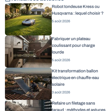
Robot tondeuse Kress ou
Husqvarna : lequel choisir ?
5 août 2026
Fabriquer un plateau
coulissant pour charge
lourde
5 août 2026
Kit transformation ballon
électrique en chauffe-eau
solaire
3 août 2026
Refaire un filetage sans
taraud : méthodes et astuces