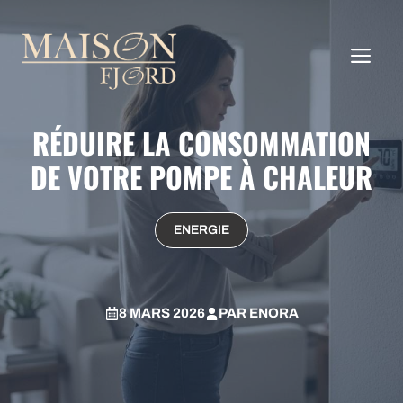
Aller
au
ME
contenu
RÉDUIRE LA CONSOMMATION
DE VOTRE POMPE À CHALEUR
ENERGIE
8 MARS 2026
PAR
ENORA