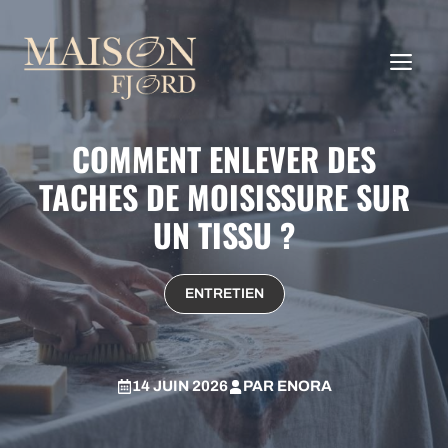
Aller
au
ME
contenu
COMMENT ENLEVER DES
TACHES DE MOISISSURE SUR
UN TISSU ?
ENTRETIEN
14 JUIN 2026
PAR
ENORA